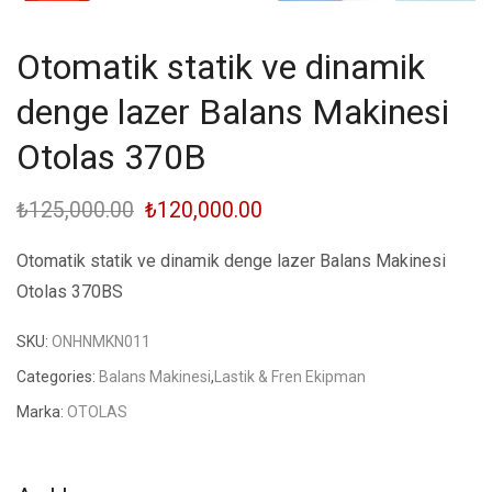
Otomatik statik ve dinamik
denge lazer Balans Makinesi
Otolas 370B
₺
125,000.00
Orijinal
₺
120,000.00
Şu
fiyat:
andaki
Otomatik statik ve dinamik denge lazer Balans Makinesi
₺125,000.00.
fiyat:
Otolas 370BS
₺120,000.00.
SKU:
ONHNMKN011
Categories:
Balans Makinesi
,
Lastik & Fren Ekipman
Marka:
OTOLAS