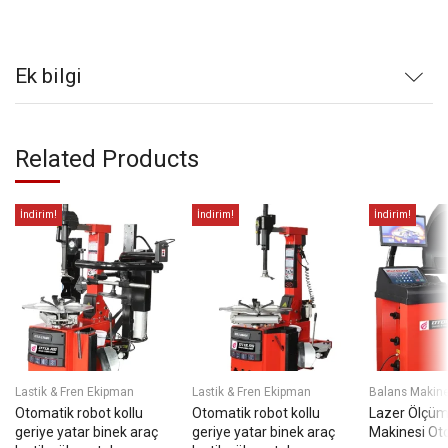
Ek bilgi
Related Products
İndirim!
İndirim!
İndirim!
Lastik & Fren Ekipman
Lastik & Fren Ekipman
Balans Makine
Otomatik robot kollu
Otomatik robot kollu
Lazer Ölçüm
geriye yatar binek araç
geriye yatar binek araç
Makinesi Ot