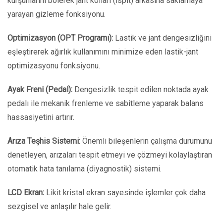
kurşunlarını bölerek jant kolları (ispit) arkasına saklamaya
yarayan gizleme fonksiyonu.
Optimizasyon (OPT Programı):
Lastik ve jant dengesizliğini
eşleştirerek ağırlık kullanımını minimize eden lastik-jant
optimizasyonu fonksiyonu.
Ayak Freni (Pedal):
Dengesizlik tespit edilen noktada ayak
pedalı ile mekanik frenleme ve sabitleme yaparak balans
hassasiyetini artırır.
Arıza Teşhis Sistemi:
Önemli bileşenlerin çalışma durumunu
denetleyen, arızaları tespit etmeyi ve çözmeyi kolaylaştıran
otomatik hata tanılama (diyagnostik) sistemi.
LCD Ekran:
Likit kristal ekran sayesinde işlemler çok daha
sezgisel ve anlaşılır hale gelir.