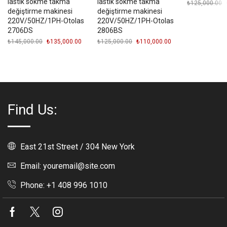
lastik sökme takma
lastik sökme takma
₺
125,000.00
O
f
değiştirme makinesi
değiştirme makinesi
₺
220V/50HZ/1PH-Otolas
220V/50HZ/1PH-Otolas
2706DS
2806BS
₺
145,000.00
Orijinal
₺
135,000.00
Şu
₺
125,000.00
Orijinal
₺
110,000.00
Şu
fiyat:
andaki
fiyat:
andaki
₺145,000.00.
fiyat:
₺125,000.00.
fiyat:
₺135,000.00.
₺110,000.00.
Find Us:
East 21st Street / 304 New York
Email: youremail@site.com
Phone: +1 408 996 1010
Facebook
Twitter
Instagram