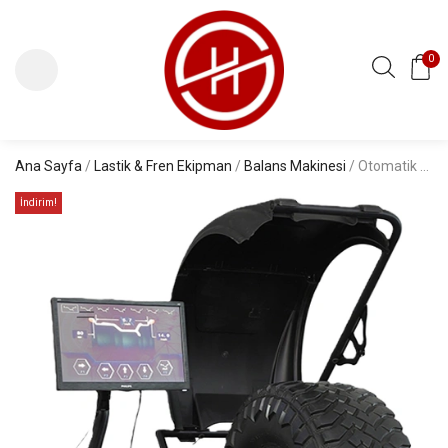
0
Ana Sayfa
/
Lastik & Fren Ekipman
/
Balans Makinesi
/ Otomatik statik ve dinamik denge lazer Balans Makinesi Otolas 370B
İndirim!